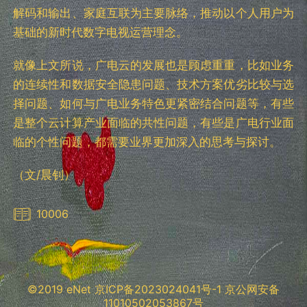
解码和输出、家庭互联为主要脉络，推动以个人用户为
基础的新时代数字电视运营理念。
就像上文所说，广电云的发展也是顾虑重重，比如业务
的连续性和数据安全隐患问题、技术方案优劣比较与选
择问题、如何与广电业务特色更紧密结合问题等，有些
是整个云计算产业面临的共性问题，有些是广电行业面
临的个性问题，都需要业界更加深入的思考与探讨。
（文/晨钊）
10006
©2019 eNet
京ICP备2023024041号-1
京公网安备
11010502053867号