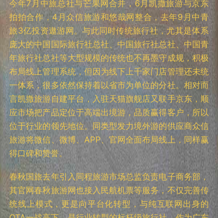
今年7月中旅总社与芒果网合并，6月凯撒旅游与京东
拍拍合作，4月众信旅游和悠哉网整合，去年9月中青
旅3亿投资遨游网。与此同时传统旅行社，尤其是体系
庞大的中国国际旅行社总社、中国旅行社总社、中国青
年旅行社总社等大型规模的传统也不再墨守成规，积极
布局线上管理系统，但因为线下上千家门店管理还未统
一体系，很多依然保持着以省市为单位的分社。相对而
言凯撒旅游自建平台，入驻天猫旗舰店又联手京东，顺
应市场把产品定位于高端出境游，品质赢得客户，所以
位于行业的领先地位。同类型发力境外游的供应商众信
旅游将微信、微博、APP、官网全面布局线上，同样赢
得口碑和赞誉。
春秋国旅去年引入同程旅游市场总监负责电子商务部，
其官网春秋旅游网也接入民航机票等服务，不仅完善传
统线上模式，更是向平台化转型，与纯互联网出身的
OTA一战高下，是行业转型的标杆级旅行社。作为广东