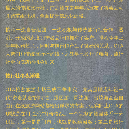
最大的传统旅行社，广之旅在去年年底宣布了将会启动
并购重组计划，全面提升信息化建设。
携程一边自营组团，一边积极与传统旅行社合作，透
明、开放的态度拥护者品牌也拥有了客户。携程今年上
半年收购艺龙，同时与腾讯也产生了微妙的关系，OTA
大佬们和传统旅行社的线下之战早已拉开了帷幕，旅行
社全面洗牌的机会到来。
旅行社冬夜渐暖
OTA抢占旅游市场已成不争事实，尤其是顺应年轻一
代“说走就走”的特性，跟团游、周边游、出境游甚至自
由行在线旅游网站都给出详尽的方案，但实际上OTA的
现状是在用“生命”打价格战。一个完整的旅游体系十分
稳固，第一是是门市，也就是收纳游客；第二是旅行