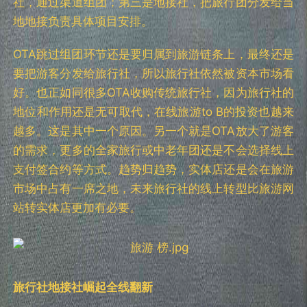
社，通过渠道组团；第三是地接社，把旅行团分发给当
地地接负责具体项目安排。
OTA跳过组团环节还是要归属到旅游链条上，最终还是
要把游客分发给旅行社，所以旅行社依然被资本市场看
好。也正如同很多OTA收购传统旅行社，因为旅行社的
地位和作用还是无可取代，在线旅游to B的投资也越来
越多。这是其中一个原因。另一个就是OTA放大了游客
的需求，更多的全家旅行或中老年团还是不会选择线上
支付签合约等方式。趋势归趋势，实体店还是会在旅游
市场中占有一席之地，未来旅行社的线上转型比旅游网
站转实体店更加有必要。
旅行社地接社崛起全线翻新