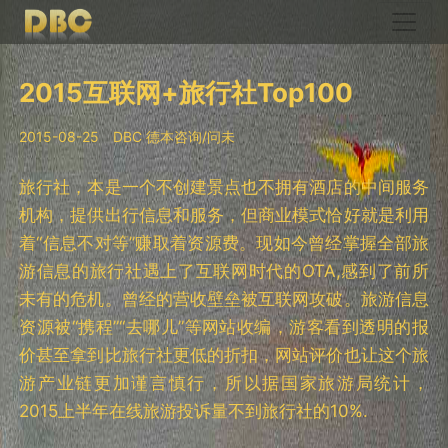
2015互联网+旅行社Top100
2015-08-25
DBC 德本咨询/问未
旅行社，本是一个不创建景点也不拥有酒店的中间服务
机构，提供出行信息和服务，但商业模式恰好就是利用
着“信息不对等”赚取着资源费。现如今曾经掌握全部旅
游信息的旅行社遇上了互联网时代的OTA,感到了前所
未有的危机。曾经的营收壁垒被互联网攻破。旅游信息
资源被“携程”“去哪儿”等网站收编，游客看到透明的报
价甚至拿到比旅行社更低的折扣，网站评价也让这个旅
游产业链更加谨言慎行，所以据国家旅游局统计，
2015上半年在线旅游投诉量不到旅行社的10%.