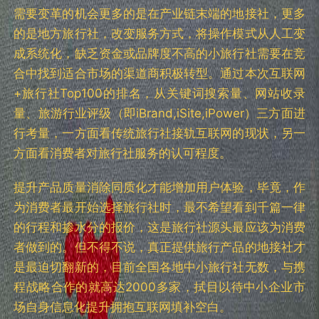
需要变革的机会更多的是在产业链末端的地接社，更多
的是地方旅行社，改变服务方式，将操作模式从人工变
成系统化，缺乏资金或品牌度不高的小旅行社需要在竞
合中找到适合市场的渠道商积极转型。通过本次互联网
+旅行社Top100的排名，从关键词搜索量、网站收录
量、旅游行业评级（即iBrand,iSite,iPower）三方面进
行考量，一方面看传统旅行社接轨互联网的现状，另一
方面看消费者对旅行社服务的认可程度。
提升产品质量消除同质化才能增加用户体验，毕竟，作
为消费者最开始选择旅行社时，最不希望看到千篇一律
的行程和掺水分的报价，这是旅行社源头最应该为消费
者做到的。但不得不说，真正提供旅行产品的地接社才
是最迫切翻新的，目前全国各地中小旅行社无数，与携
程战略合作的就高达2000多家，拭目以待中小企业市
场自身信息化提升拥抱互联网填补空白。