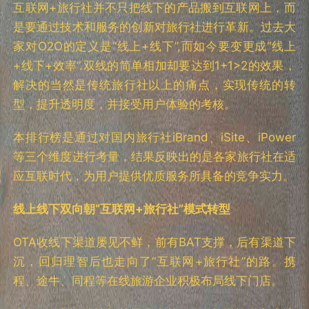
互联网+旅行社并不只把线下的产品搬到互联网上，而
是要通过技术和服务的创新对旅行社进行革新。过去大
家对O2O的定义是“线上+线下”,而如今要变更成“线上
+线下+效率”.双线的简单相加却要达到1+1>2的效果，
解决的当然是传统旅行社以上的痛点，实现传统的转
型，提升透明度，并接受用户体验的考核。
本排行榜是通过对国内旅行社iBrand、iSite、iPower
等三个维度进行考量，结果反映出的是各家旅行社在适
应互联时代，为用户提供优质服务所具备的竞争实力。
线上线下双向朝“互联网+旅行社”模式转型
OTA收线下渠道屡见不鲜，前有BAT支撑，后有渠道下
沉，回归理智后也走向了“互联网+旅行社”的路。携
程、途牛、同程等在线旅游企业积极布局线下门店。