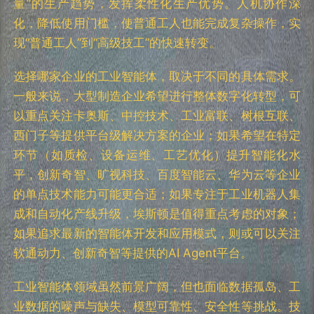
量”的生产趋势，发挥柔性化生产优势。人机协作深
化，降低使用门槛，使普通工人也能完成复杂操作，实
现“普通工人”到“高级技工”的快速转变。
选择哪家企业的工业智能体，取决于不同的具体需求。
一般来说，大型制造企业希望进行整体数字化转型，可
以重点关注卡奥斯、中控技术、工业富联、树根互联、
西门子等提供平台级解决方案的企业；如果希望在特定
环节（如质检、设备运维、工艺优化）提升智能化水
平，创新奇智、旷视科技、百度智能云、华为云等企业
的单点技术能力可能更合适；如果专注于工业机器人集
成和自动化产线升级，埃斯顿是值得重点考虑的对象；
如果追求最新的智能体开发和应用模式，则或可以关注
软通动力、创新奇智等提供的AI Agent平台。
工业智能体领域虽然前景广阔，但也面临数据孤岛、工
业数据的噪声与缺失、模型可靠性、安全性等挑战。技