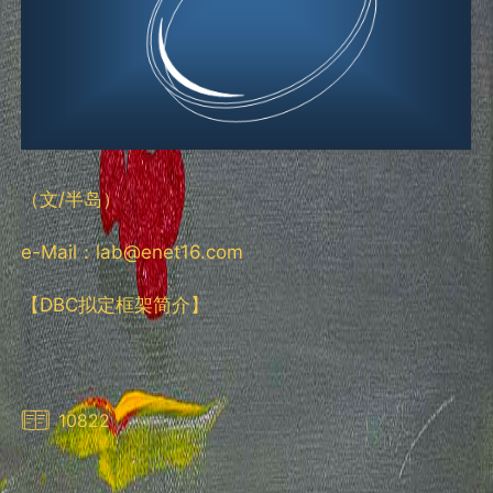
（文/半岛）
e-Mail：lab@enet16.com
【DBC拟定框架简介】
10822