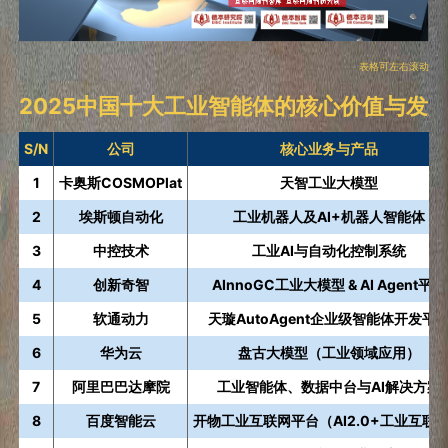
表格可左右滚动
2025中国十大工业智能体的核心价值与发
S/N
公司
核心业务与产品
1
卡奥斯COSMOPlat
天智工业大模型
2
埃斯顿自动化
工业机器人及AI+机器人智能体
3
中控技术
工业AI与自动化控制系统
4
创新奇智
AInnoGC工业大模型 & AI Agent平台
5
软通动力
天璇AutoAgent企业级智能体开发平
6
华为云
盘古大模型（工业领域应用）
7
阿里巴巴达摩院
工业智能体、数据中台与AI解决方案
8
百度智能云
开物工业互联网平台（AI2.0+工业互联