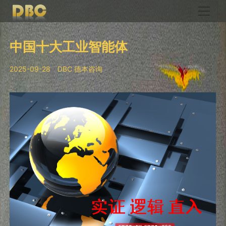
中国十大工业智能体
2025-09-28
DBC 德本咨询